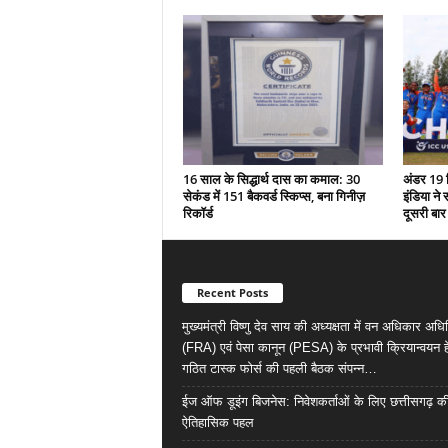
16 साल के सिद्धार्थ दास का कमाल: 30
अंडर 19 व
सेकंड में 151 बैकवर्ड स्किप्स, बना गिनीज़
इंडिया न
रिकॉर्ड
दूसरी बार
Recent Posts
मुख्यमंत्री विष्णु देव साय की अध्यक्षता में वन अधिकार अध
(FRA) एवं पेसा कानून (PESA) के प्रभावी क्रियान्वयन हे
गठित टास्क फोर्स की पहली बैठक संपन्न…
ईज ऑफ डूइंग बिजनेस: निवेशकर्ताओं के लिए छत्तीसगढ़ क
ऐतिहासिक पहल