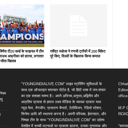
िमेंस टी20 वर्ल्ड के फाइनल में टीम
रवींद्र जडेजा ने रणजी ट्रॉफी में 200 विकेट
े साउथ अफ्रीका को हराया, लगातार
पूरे किए, दिल्ली के खिलाफ किया कमाल
 जीता खिताब
“YOUNGINDIALIVE.COM” लाइव स्ट्रीमिंग सुविधाओं के
Chhatt
साथ एक ऑनलाइन समाचार पोर्टल है, जो हिंदी भाषा में जन-संचार
Editor
िनियम
का एक सशक्त स्तम्भ है। अपने अभिनव,अनुभव,अद्वितीय और
offic
तु
अप्रतिम प्रयास से हमारा लक्ष्य मीडिया के व्यापक प्रकार यथा
न्यूज़ पेपर, मैगजीन, प्रसारण चैनलों, टेलीविजन, रेडियो स्टेशन,
M.P 
सिनेमा आदि की स्थापना करना है। अपनी परिपक्व, ईमानदार, और
ROAD,
ी
निष्पक्ष टीम के साथ “YOUNGINDIALIVE.COM” का उद्देश्य
देशहित में सच्ची घटनाओं पर प्रकाश डालना, उनका गुणात्मक और
“समाचा