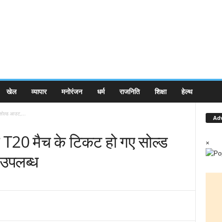
खेल
व्यापार
मनोरंजन
धर्म
राजनिति
शिक्षा
हेल्थ
 सोल्ड आउट,...
Ad
ले T20 मैच के टिकट हो गए सोल्ड
×
 उपलब्ध