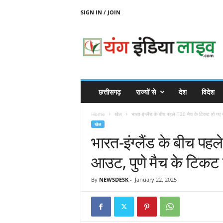
SIGN IN / JOIN
Y
O
U
N
G
I
N
छत्तीसगढ़
राज्यों से
देश
विदेश
D
I
Home
खेल
भारत-इंग्लैंड के बीच पहले T20 मैच के टिकट हो गए
A
खेल
L
भारत-इंग्लैंड के बीच पह
I
V
आउट, पुणे मैच के टिकट
E
By
NEWSDESK
-
January 22, 2025