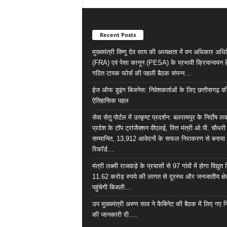
Recent Posts
मुख्यमंत्री विष्णु देव साय की अध्यक्षता में वन अधिकार अध
(FRA) एवं पेसा कानून (PESA) के प्रभावी क्रियान्वयन हे
गठित टास्क फोर्स की पहली बैठक संपन्न…
ईज ऑफ डूइंग बिजनेस: निवेशकर्ताओं के लिए छत्तीसगढ़ क
ऐतिहासिक पहल
सेवा सेतु पोर्टल में उत्कृष्ट प्रदर्शन: बलरामपुर के निर्दोष ल
प्रदेश के टॉप ट्रांजैक्शन वीएलई, वित्त मंत्री ओ.पी. चौधरी
सम्मानित, 13,912 आवेदनों के सफल निराकरण से बनाया
रिकॉर्ड…
मंत्री लक्ष्मी राजवाड़े के प्रयासों से 97 गांवों में होगा विद्युत 
11.62 करोड़ रुपये की लागत से दूरस्थ और जनजातीय क्षेत
पहुंचेगी बिजली…
उप मुख्यमंत्री अरुण साव ने कैबिनेट की बैठक में लिए गए निर
की जानकारी दी….