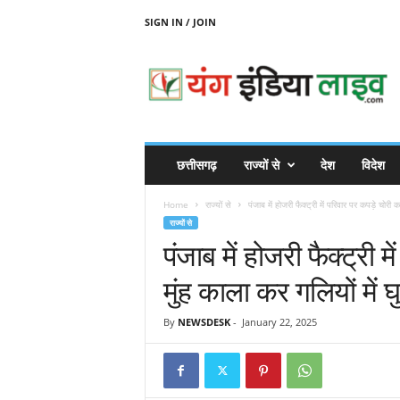
SIGN IN / JOIN
Y
O
U
N
G
I
N
छत्तीसगढ़
राज्यों से
देश
विदेश
D
I
Home
राज्यों से
पंजाब में होजरी फैक्ट्री में परिवार पर कपड़े चोरी क
A
राज्यों से
L
पंजाब में होजरी फैक्ट्री 
I
V
मुंह काला कर गलियों में घ
E
By
NEWSDESK
-
January 22, 2025