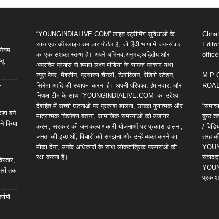
“YOUNGINDIALIVE.COM” लाइव स्ट्रीमिंग सुविधाओं के
Chhatt
साथ एक ऑनलाइन समाचार पोर्टल है, जो हिंदी भाषा में जन-संचार
Editor
िनियम
का एक सशक्त स्तम्भ है। अपने अभिनव,अनुभव,अद्वितीय और
offic
तु
अप्रतिम प्रयास से हमारा लक्ष्य मीडिया के व्यापक प्रकार यथा
न्यूज़ पेपर, मैगजीन, प्रसारण चैनलों, टेलीविजन, रेडियो स्टेशन,
M.P 
सिनेमा आदि की स्थापना करना है। अपनी परिपक्व, ईमानदार, और
ROAD,
ी
निष्पक्ष टीम के साथ “YOUNGINDIALIVE.COM” का उद्देश्य
देशहित में सच्ची घटनाओं पर प्रकाश डालना, उनका गुणात्मक और
“समाचा
कड़ा बने
मात्रात्मक विश्लेषण बताना, सामाजिक समस्याओं को उजागर
कुछ तत्
 ने किया
करना, सरकार की जन-कल्याणकारी योजनाओं पर प्रकाश डालना,
/ विड
जनता की इच्छाओं, विचारों को समझना और उन्हें व्यक्त करने का
तरह की 
मौका देना, उनके अधिकारों के साथ लोकतांत्रिक परम्पराओं की
YOUNG
रक्षा करना है।
संवाददा
विस्तार,
YOUNG
्रों तक
प्रकाश
्णयों