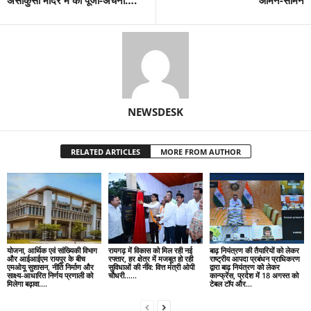
असाकुसा मंदिर में की पूजा-अर्चना….
आमने-सामने
NEWSDESK
RELATED ARTICLES
MORE FROM AUTHOR
योजना, आर्थिक एवं सांख्यिकी विभाग
रायगढ़ में विकास को मिल रही नई
बाढ़ नियंत्रण की तैयारियों को लेकर
और आईआईएम रायपुर के बीच
रफ्तार, हर क्षेत्र में मजबूत हो रही
राष्ट्रीय आपदा प्रबंधन प्राधिकरण
एमओयू सुशासन, नीति निर्माण और
सुविधाओं की नींव: वित्त मंत्री ओपी
द्वारा बाढ़ नियंत्रण को लेकर
साक्ष्य-आधारित निर्णय प्रणाली को
चौधरी……
कान्फ्रेंस, प्रदेश में 18 अगस्त को
मिलेगा बढ़ावा….
टेबल टॉप और...