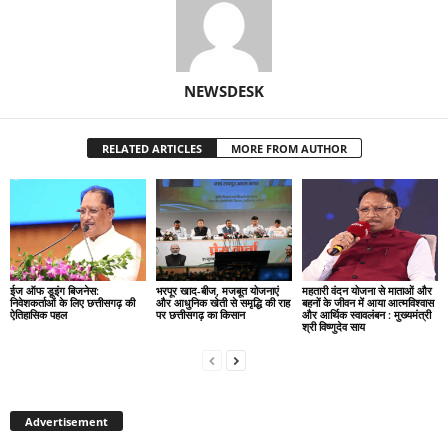
NEWSDESK
RELATED ARTICLES
MORE FROM AUTHOR
ईज ऑफ डूइंग बिजनेस:
भरपूर खाद-बीज, मजबूत योजनाएं
महतारी वंदन योजना से माताओं और
निवेशकर्ताओं के लिए छत्तीसगढ़ की
और आधुनिक खेती से समृद्धि की राह
बहनों के जीवन में आया आत्मविश्वास
ऐतिहासिक पहल
पर छत्तीसगढ़ का किसान
और आर्थिक स्वावलंबन : मुख्यमंत्री
श्री विष्णुदेव साय
Advertisement