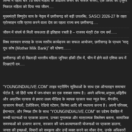
सिम्स में पहली बार 78 वर्षीय महिला के अंडाशय कैंसर की सफल सर्जरी, एक किलो का ट्यूमर
निकाल महिला को दिया नया जीवन….
मुख्यमंत्री विष्णुदेव साय के नेतृत्व में छत्तीसगढ़ को बड़ी उपलब्धि, SASCI 2026-27 के तहत
प्रोत्साहन राशि प्राप्त करने वाला देश का पहला राज्य बना छत्तीसगढ़….
जीवन में संघर्ष से मिली सफलता ही इतिहास रचती है – राजस्व मंत्री टंक राम वर्मा…..
विश्व स्तनपान सप्ताह के राज्य स्तरीय कार्यक्रम का सफल आयोजन, छत्तीसगढ़ के प्रथम “मातृ
दूध कोष (Mother Milk Bank)” की घोषणा……
छत्तीसगढ़ की दो खिलाड़ी भारतीय महिला जूनियर हॉकी टीम में, चीन में होने वाले एशिया कप में
दिखाएंगी दम….
“YOUNGINDIALIVE.COM” लाइव स्ट्रीमिंग सुविधाओं के साथ एक ऑनलाइन समाचार
पोर्टल है, जो हिंदी भाषा में जन-संचार का एक सशक्त स्तम्भ है। अपने अभिनव,अनुभव,अद्वितीय
और अप्रतिम प्रयास से हमारा लक्ष्य मीडिया के व्यापक प्रकार यथा न्यूज़ पेपर, मैगजीन,
प्रसारण चैनलों, टेलीविजन, रेडियो स्टेशन, सिनेमा आदि की स्थापना करना है। अपनी परिपक्व,
ईमानदार, और निष्पक्ष टीम के साथ “YOUNGINDIALIVE.COM” का उद्देश्य देशहित में
सच्ची घटनाओं पर प्रकाश डालना, उनका गुणात्मक और मात्रात्मक विश्लेषण बताना, सामाजिक
समस्याओं को उजागर करना, सरकार की जन-कल्याणकारी योजनाओं पर प्रकाश डालना,
जनता की इच्छाओं, विचारों को समझना और उन्हें व्यक्त करने का मौका देना, उनके अधिकारों