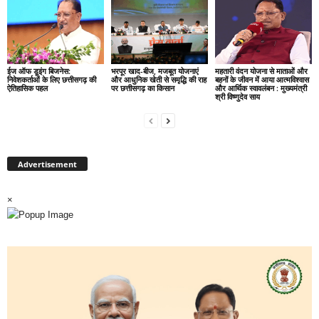
ईज ऑफ डूइंग बिजनेस:
भरपूर खाद-बीज, मजबूत योजनाएं
महतारी वंदन योजना से माताओं और
निवेशकर्ताओं के लिए छत्तीसगढ़ की
और आधुनिक खेती से समृद्धि की राह
बहनों के जीवन में आया आत्मविश्वास
ऐतिहासिक पहल
पर छत्तीसगढ़ का किसान
और आर्थिक स्वावलंबन : मुख्यमंत्री
श्री विष्णुदेव साय
Advertisement
×