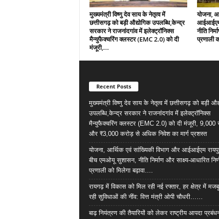
मुख्यमंत्री विष्णु देव साय के नेतृत्व में
योजना, आर
छत्तीसगढ़ को बड़ी औद्योगिक उपलब्धि,केन्द्र
आईआईएम र
सरकार ने राजनांदगांव में इलेक्ट्रॉनिक्स
नीति निर्
मैन्युफैक्चरिंग क्लस्टर (EMC 2.0) को दी
प्रणाली क
मंजूरी,...
Recent Posts
मुख्यमंत्री विष्णु देव साय के नेतृत्व में छत्तीसगढ़ को बड़ी औ
उपलब्धि,केन्द्र सरकार ने राजनांदगांव में इलेक्ट्रॉनिक्स
मैन्युफैक्चरिंग क्लस्टर (EMC 2.0) को दी मंजूरी, 9,000
और ₹3,000 करोड़ से अधिक निवेश का मार्ग प्रशस्त
योजना, आर्थिक एवं सांख्यिकी विभाग और आईआईएम रायपु
बीच एमओयू सुशासन, नीति निर्माण और साक्ष्य-आधारित निर्
प्रणाली को मिलेगा बढ़ावा….
रायगढ़ में विकास को मिल रही नई रफ्तार, हर क्षेत्र में मजब
रही सुविधाओं की नींव: वित्त मंत्री ओपी चौधरी……
बाढ़ नियंत्रण की तैयारियों को लेकर राष्ट्रीय आपदा प्रबंध