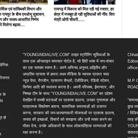
्थिक एवं सांख्यिकी विभाग और
रायगढ़ में विकास को मिल रही नई रफ्तार, हर
ायपुर के बीच एमओयू सुशासन,
क्षेत्र में मजबूत हो रही सुविधाओं की नींव: वित्त
माण और साक्ष्य-आधारित निर्णय
मंत्री ओपी चौधरी……
ो मिलेगा बढ़ावा….
“YOUNGINDIALIVE.COM” लाइव स्ट्रीमिंग सुविधाओं के
Chhatt
साथ एक ऑनलाइन समाचार पोर्टल है, जो हिंदी भाषा में जन-संचार
Editor
द्योगिक
का एक सशक्त स्तम्भ है। अपने अभिनव,अनुभव,अद्वितीय और
offic
अप्रतिम प्रयास से हमारा लक्ष्य मीडिया के व्यापक प्रकार यथा
 रोजगार
न्यूज़ पेपर, मैगजीन, प्रसारण चैनलों, टेलीविजन, रेडियो स्टेशन,
M.P 
सिनेमा आदि की स्थापना करना है। अपनी परिपक्व, ईमानदार, और
ROAD,
निष्पक्ष टीम के साथ “YOUNGINDIALIVE.COM” का उद्देश्य
र के
देशहित में सच्ची घटनाओं पर प्रकाश डालना, उनका गुणात्मक और
“समाचा
णय
मात्रात्मक विश्लेषण बताना, सामाजिक समस्याओं को उजागर
कुछ तत्
करना, सरकार की जन-कल्याणकारी योजनाओं पर प्रकाश डालना,
/ विड
ूत हो
जनता की इच्छाओं, विचारों को समझना और उन्हें व्यक्त करने का
तरह की 
मौका देना, उनके अधिकारों के साथ लोकतांत्रिक परम्पराओं की
YOUNG
रक्षा करना है।
संवाददा
न