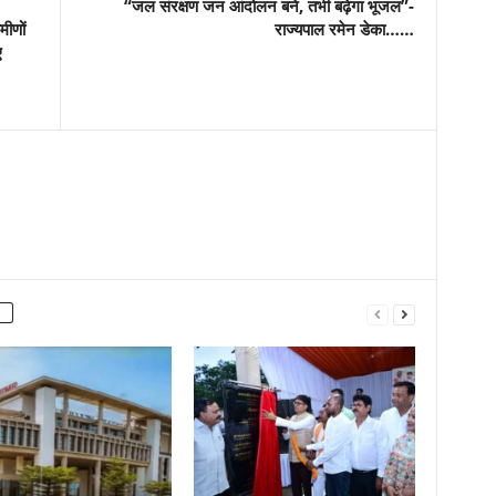
“जल संरक्षण जन आंदोलन बने, तभी बढ़ेगा भूजल”-
मीणों
राज्यपाल रमेन डेका……
ए