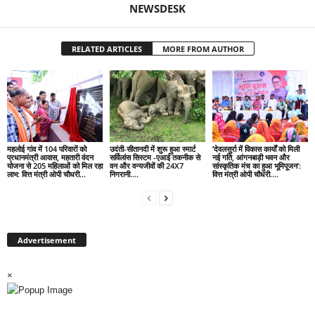
NEWSDESK
RELATED ARTICLES
MORE FROM AUTHOR
महलोई गांव में 104 परिवारों को
उदंती-सीतानदी में शुरू हुआ स्मार्ट
’देवलसुर्रा में विकास कार्यों को मिली
प्रधानमंत्री आवास, महतारी वंदन
सर्विलांस सिस्टम -एआई तकनीक से
नई गति, आंगनबाड़ी भवन और
योजना से 205 महिलाओं को मिल रहा
वन और वन्यजीवों की 24X7
सांस्कृतिक मंच का हुआ भूमिपूजन’:
लाभ: वित्त मंत्री ओपी चौधरी…
निगरानी….
वित्त मंत्री ओपी चौधरी….
Advertisement
×