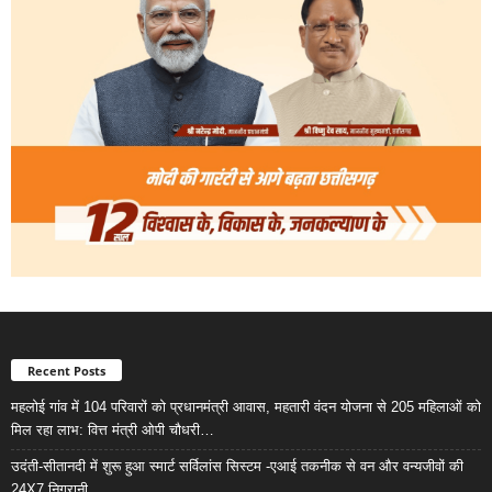
Recent Posts
महलोई गांव में 104 परिवारों को प्रधानमंत्री आवास, महतारी वंदन योजना से 205 महिलाओं को
मिल रहा लाभ: वित्त मंत्री ओपी चौधरी…
उदंती-सीतानदी में शुरू हुआ स्मार्ट सर्विलांस सिस्टम -एआई तकनीक से वन और वन्यजीवों की
24X7 निगरानी….