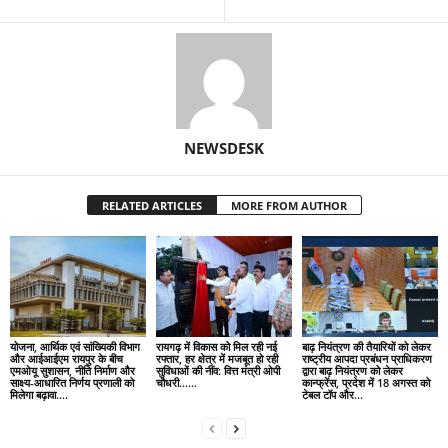
NEWSDESK
RELATED ARTICLES
MORE FROM AUTHOR
योजना, आर्थिक एवं सांख्यिकी विभाग
रायगढ़ में विकास को मिल रही नई
बाढ़ नियंत्रण की तैयारियों को लेकर
और आईआईएम रायपुर के बीच
रफ्तार, हर क्षेत्र में मजबूत हो रही
राष्ट्रीय आपदा प्रबंधन प्राधिकरण
एमओयू सुशासन, नीति निर्माण और
सुविधाओं की नींव: वित्त मंत्री ओपी
द्वारा बाढ़ नियंत्रण को लेकर
साक्ष्य-आधारित निर्णय प्रणाली को
चौधरी……
कान्फ्रेंस, प्रदेश में 18 अगस्त को
मिलेगा बढ़ावा….
टेबल टॉप और...