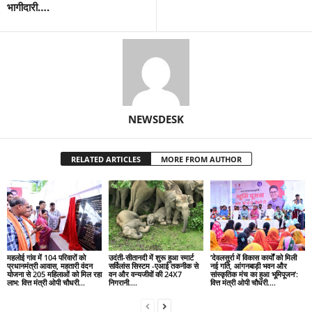
भागीदारी….
NEWSDESK
RELATED ARTICLES
MORE FROM AUTHOR
महलोई गांव में 104 परिवारों को
उदंती-सीतानदी में शुरू हुआ स्मार्ट
’देवलसुर्रा में विकास कार्यों को मिली
प्रधानमंत्री आवास, महतारी वंदन
सर्विलांस सिस्टम -एआई तकनीक से
नई गति, आंगनबाड़ी भवन और
योजना से 205 महिलाओं को मिल रहा
वन और वन्यजीवों की 24X7
सांस्कृतिक मंच का हुआ भूमिपूजन’:
लाभ: वित्त मंत्री ओपी चौधरी…
निगरानी….
वित्त मंत्री ओपी चौधरी….