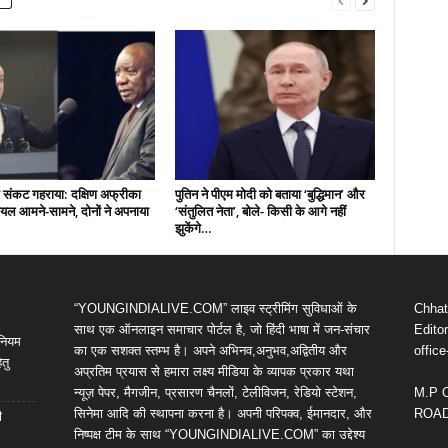
संकट गहराया: दक्षिण अफ्रीका
पुतिन ने पीएम मोदी को बताया ‘बुद्धिमान’ और
ल आमने-सामने, दोनों ने अपनाया
‘संतुलित नेता’, बोले- किसी के आगे नहीं
झुकेंगे…
“YOUNGINDIALIVE.COM” लाइव स्ट्रीमिंग सुविधाओं के
Chhatt
साथ एक ऑनलाइन समाचार पोर्टल है, जो हिंदी भाषा में जन-संचार
Editor
िनियम
का एक सशक्त स्तम्भ है। अपने अभिनव,अनुभव,अद्वितीय और
offic
तु
अप्रतिम प्रयास से हमारा लक्ष्य मीडिया के व्यापक प्रकार यथा
न्यूज़ पेपर, मैगजीन, प्रसारण चैनलों, टेलीविजन, रेडियो स्टेशन,
M.P 
सिनेमा आदि की स्थापना करना है। अपनी परिपक्व, ईमानदार, और
ROAD,
ी
निष्पक्ष टीम के साथ “YOUNGINDIALIVE.COM” का उद्देश्य