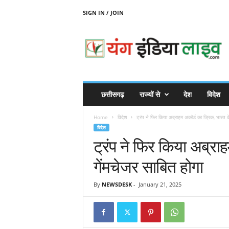
SIGN IN / JOIN
Y
O
U
N
G
I
N
छत्तीसगढ़
राज्यों से
देश
विदेश
D
I
Home
विदेश
ट्रंप ने फिर किया अब्राहम अकॉर्ड का ज्रिक, भारत के
A
विदेश
L
ट्रंप ने फिर किया अब्रा
I
V
गेंमचेजर साबित होगा
E
By
NEWSDESK
-
January 21, 2025