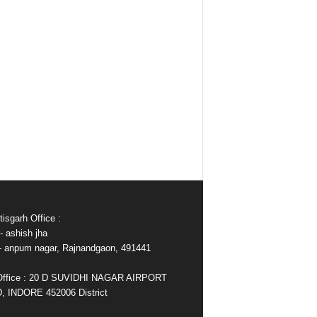
isgarh Office :
- ashish jha
e- anpum nagar, Rajnandgaon, 491441
Office : 20 D SUVIDHI NAGAR AIRPORT
 INDORE 452006 District