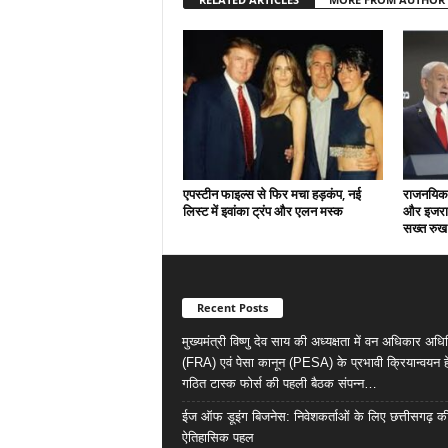
एपस्टीन फाइल्स से फिर मचा हड़कंप, नई
राजनयिक 
लिस्ट में इवांका ट्रंप और एलन मस्क
और इजराय
सख्त रुख
Recent Posts
मुख्यमंत्री विष्णु देव साय की अध्यक्षता में वन अधिकार अध
(FRA) एवं पेसा कानून (PESA) के प्रभावी क्रियान्वयन हे
गठित टास्क फोर्स की पहली बैठक संपन्न…
ईज ऑफ डूइंग बिजनेस: निवेशकर्ताओं के लिए छत्तीसगढ़ क
ऐतिहासिक पहल