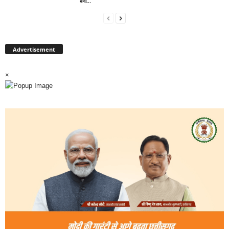
बना...
Advertisement
×