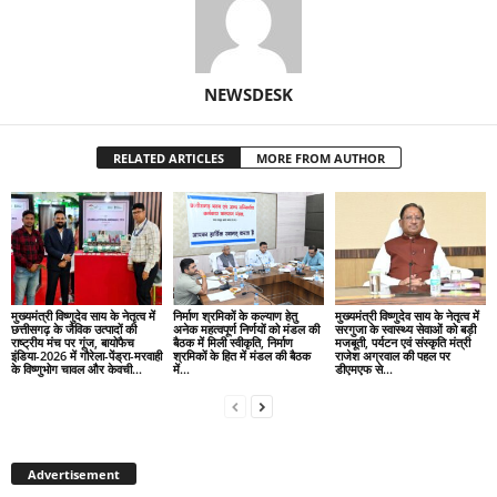
NEWSDESK
RELATED ARTICLES
MORE FROM AUTHOR
मुख्यमंत्री विष्णुदेव साय के नेतृत्व में
निर्माण श्रमिकों के कल्याण हेतु
मुख्यमंत्री विष्णुदेव साय के नेतृत्व में
छत्तीसगढ़ के जैविक उत्पादों की
अनेक महत्वपूर्ण निर्णयों को मंडल की
सरगुजा के स्वास्थ्य सेवाओं को बड़ी
राष्ट्रीय मंच पर गूंज, बायोफैच
बैठक में मिली स्वीकृति, निर्माण
मजबूती, पर्यटन एवं संस्कृति मंत्री
इंडिया-2026 में गौरेला-पेंड्रा-मरवाही
श्रमिकों के हित में मंडल की बैठक
राजेश अग्रवाल की पहल पर
के विष्णुभोग चावल और केवची...
में...
डीएमएफ से...
Advertisement