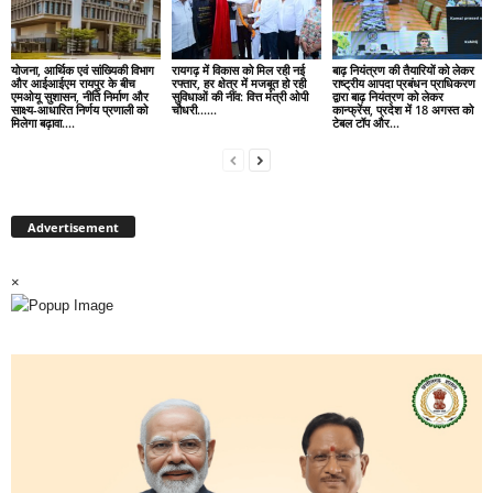
योजना, आर्थिक एवं सांख्यिकी विभाग
रायगढ़ में विकास को मिल रही नई
बाढ़ नियंत्रण की तैयारियों को लेकर
और आईआईएम रायपुर के बीच
रफ्तार, हर क्षेत्र में मजबूत हो रही
राष्ट्रीय आपदा प्रबंधन प्राधिकरण
एमओयू सुशासन, नीति निर्माण और
सुविधाओं की नींव: वित्त मंत्री ओपी
द्वारा बाढ़ नियंत्रण को लेकर
साक्ष्य-आधारित निर्णय प्रणाली को
चौधरी……
कान्फ्रेंस, प्रदेश में 18 अगस्त को
मिलेगा बढ़ावा….
टेबल टॉप और...
Advertisement
×