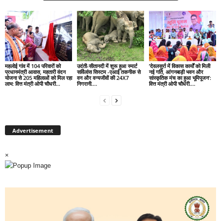
महलोई गांव में 104 परिवारों को
उदंती-सीतानदी में शुरू हुआ स्मार्ट
’देवलसुर्रा में विकास कार्यों को मिली
प्रधानमंत्री आवास, महतारी वंदन
सर्विलांस सिस्टम -एआई तकनीक से
नई गति, आंगनबाड़ी भवन और
योजना से 205 महिलाओं को मिल रहा
वन और वन्यजीवों की 24X7
सांस्कृतिक मंच का हुआ भूमिपूजन’:
लाभ: वित्त मंत्री ओपी चौधरी…
निगरानी….
वित्त मंत्री ओपी चौधरी….
Advertisement
×