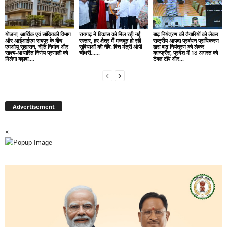
योजना, आर्थिक एवं सांख्यिकी विभाग
रायगढ़ में विकास को मिल रही नई
बाढ़ नियंत्रण की तैयारियों को लेकर
और आईआईएम रायपुर के बीच
रफ्तार, हर क्षेत्र में मजबूत हो रही
राष्ट्रीय आपदा प्रबंधन प्राधिकरण
एमओयू सुशासन, नीति निर्माण और
सुविधाओं की नींव: वित्त मंत्री ओपी
द्वारा बाढ़ नियंत्रण को लेकर
साक्ष्य-आधारित निर्णय प्रणाली को
चौधरी……
कान्फ्रेंस, प्रदेश में 18 अगस्त को
मिलेगा बढ़ावा….
टेबल टॉप और...
Advertisement
×