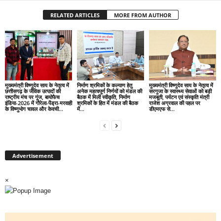
RELATED ARTICLES
MORE FROM AUTHOR
मुख्यमंत्री विष्णुदेव साय के नेतृत्व में
निर्माण श्रमिकों के कल्याण हेतु
मुख्यमंत्री विष्णुदेव साय के नेतृत्व में
छत्तीसगढ़ के जैविक उत्पादों की
अनेक महत्वपूर्ण निर्णयों को मंडल की
सरगुजा के स्वास्थ्य सेवाओं को बड़ी
राष्ट्रीय मंच पर गूंज, बायोफैच
बैठक में मिली स्वीकृति, निर्माण
मजबूती, पर्यटन एवं संस्कृति मंत्री
इंडिया-2026 में गौरेला-पेंड्रा-मरवाही
श्रमिकों के हित में मंडल की बैठक
राजेश अग्रवाल की पहल पर
के विष्णुभोग चावल और केवची...
में...
डीएमएफ से...
Advertisement
×