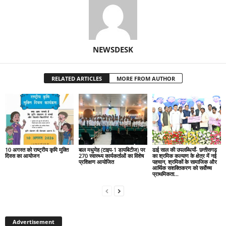
NEWSDESK
RELATED ARTICLES
MORE FROM AUTHOR
10 अगस्त को राष्ट्रीय कृमि मुक्ति
बाल मधुमेह (टाइप-1 डायबिटीज) पर
ढाई साल की उपलब्धियाँ- छत्तीसगढ़
दिवस का आयोजन
270 स्वास्थ्य कार्यकर्ताओं का विशेष
का श्रमिक कल्याण के क्षेत्र में नई
प्रशिक्षण आयोजित
पहचान, श्रमिकों के सामाजिक और
आर्थिक सशक्तिकरण को सर्वाेच्च
प्राथमिकता…
Advertisement