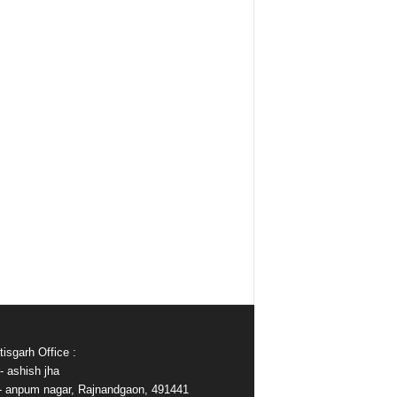
isgarh Office :
- ashish jha
e- anpum nagar, Rajnandgaon, 491441