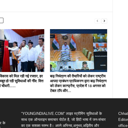
ं विकास को मिल रही नई रफ्तार, हर
बाढ़ नियंत्रण की तैयारियों को लेकर राष्ट्रीय
 मजबूत हो रही सुविधाओं की नींव: वित्त
आपदा प्रबंधन प्राधिकरण द्वारा बाढ़ नियंत्रण
पी चौधरी……
को लेकर कान्फ्रेंस, प्रदेश में 18 अगस्त को
टेबल टॉप और...
“YOUNGINDIALIVE.COM” लाइव स्ट्रीमिंग सुविधाओं के
Chhatt
साथ एक ऑनलाइन समाचार पोर्टल है, जो हिंदी भाषा में जन-संचार
Editor
र के
का एक सशक्त स्तम्भ है। अपने अभिनव,अनुभव,अद्वितीय और
offic