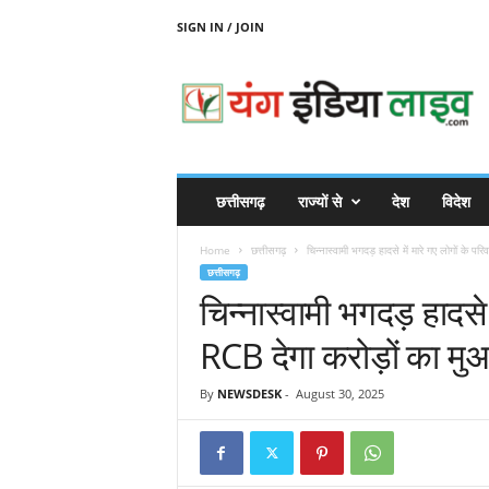
SIGN IN / JOIN
Y
O
U
N
G
I
N
छत्तीसगढ़
राज्यों से
देश
विदेश
D
I
Home
छत्तीसगढ़
चिन्नास्वामी भगदड़ हादसे में मारे गए लोगों के परि
A
छत्तीसगढ़
L
चिन्नास्वामी भगदड़ हादसे म
I
V
RCB देगा करोड़ों का म
E
By
NEWSDESK
-
August 30, 2025