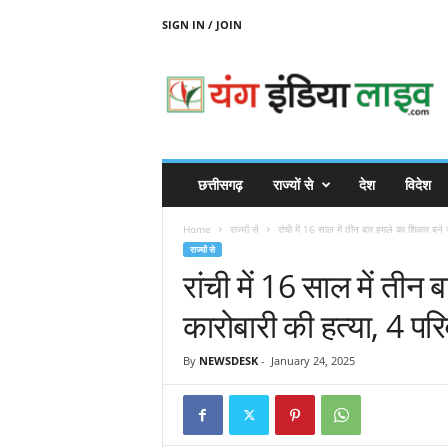
SIGN IN / JOIN
Y
O
U
N
G
I
N
छत्तीसगढ़
राज्यों से
देश
विदेश
D
I
Home
राज्यों से
रांची में 16 साल में तीन बार हमले का शिकार बने
A
राज्यों से
L
रांची में 16 साल में ती
I
V
कारोबारी की हत्या, 4 पर
E
By
NEWSDESK
-
January 24, 2025