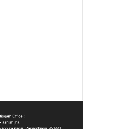
isgarh Office :
- ashish jha
e- anpum nagar, Rajnandgaon, 491441