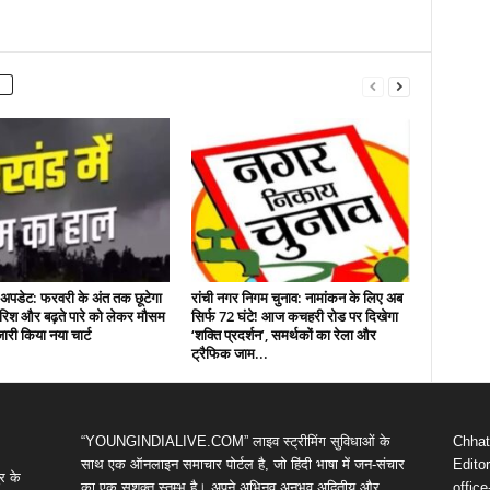
र अपडेट: फरवरी के अंत तक छूटेगा
रांची नगर निगम चुनाव: नामांकन के लिए अब
ारिश और बढ़ते पारे को लेकर मौसम
सिर्फ 72 घंटे! आज कचहरी रोड पर दिखेगा
जारी किया नया चार्ट
‘शक्ति प्रदर्शन’, समर्थकों का रेला और
ट्रैफिक जाम...
“YOUNGINDIALIVE.COM” लाइव स्ट्रीमिंग सुविधाओं के
Chhatt
साथ एक ऑनलाइन समाचार पोर्टल है, जो हिंदी भाषा में जन-संचार
Editor
र के
का एक सशक्त स्तम्भ है। अपने अभिनव,अनुभव,अद्वितीय और
offic