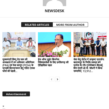
NEWSDESK
RELATED ARTICLES
MORE FROM AUTHOR
मुख्यमंत्री विष्णु देव साय की
ईज ऑफ डूइंग बिजनेस:
सेवा सेतु पोर्टल में उत्कृष्ट प्रदर्शन:
अध्यक्षता में वन अधिकार अधिनियम
निवेशकर्ताओं के लिए छत्तीसगढ़ की
बलरामपुर के निर्दोष लकड़ा बने
(FRA) एवं पेसा कानून (PESA) के
ऐतिहासिक पहल
प्रदेश के टॉप ट्रांजैक्शन वीएलई,
प्रभावी क्रियान्वयन हेतु गठित टास्क
वित्त मंत्री ओ.पी. चौधरी ने किया
फोर्स की पहली...
सम्मानित, 13,912...
Advertisement
×