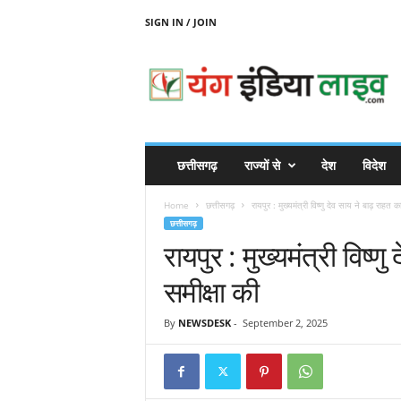
SIGN IN / JOIN
Y
O
U
N
G
I
N
छत्तीसगढ़
राज्यों से
देश
विदेश
D
I
Home
छत्तीसगढ़
रायपुर : मुख्यमंत्री विष्णु देव साय ने बाढ़ राहत कार
A
छत्तीसगढ़
L
रायपुर : मुख्यमंत्री विष्णु
I
V
समीक्षा की
E
By
NEWSDESK
-
September 2, 2025