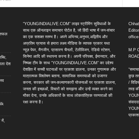
“YOUNGINDIALIVE.COM” लाइव स्ट्रीमिंग सुविधाओं के
Chhatt
साथ एक ऑनलाइन समाचार पोर्टल है, जो हिंदी भाषा में जन-संचार
Editor
ी सफल
का एक सशक्त स्तम्भ है। अपने अभिनव,अनुभव,अद्वितीय और
offic
अप्रतिम प्रयास से हमारा लक्ष्य मीडिया के व्यापक प्रकार यथा
न्यूज़ पेपर, मैगजीन, प्रसारण चैनलों, टेलीविजन, रेडियो स्टेशन,
M.P 
सिनेमा आदि की स्थापना करना है। अपनी परिपक्व, ईमानदार, और
ROAD,
ब्धि,
निष्पक्ष टीम के साथ “YOUNGINDIALIVE.COM” का उद्देश्य
ाला देश
देशहित में सच्ची घटनाओं पर प्रकाश डालना, उनका गुणात्मक और
“समाचा
मात्रात्मक विश्लेषण बताना, सामाजिक समस्याओं को उजागर
कुछ तत्
स्व
करना, सरकार की जन-कल्याणकारी योजनाओं पर प्रकाश डालना,
/ विड
जनता की इच्छाओं, विचारों को समझना और उन्हें व्यक्त करने का
तरह की 
मौका देना, उनके अधिकारों के साथ लोकतांत्रिक परम्पराओं की
YOUNG
रक्षा करना है।
संवाददा
ilk
YOUNG
प्रकाश
में,