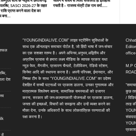
 विष्णुदेव साय के नेतृत्व में छत्तीसगढ़
जीवन में संघर्ष से मिली सफलता ही इतिहास
उपलब्धि, SASCI 2026-27 के तहत
रचती है – राजस्व मंत्री टंक राम वर्मा…..
 राशि प्राप्त करने वाला देश का
य बना...
“YOUNGINDIALIVE.COM” लाइव स्ट्रीमिंग सुविधाओं के
Chhatt
साथ एक ऑनलाइन समाचार पोर्टल है, जो हिंदी भाषा में जन-संचार
Editor
ी सफल
का एक सशक्त स्तम्भ है। अपने अभिनव,अनुभव,अद्वितीय और
offic
अप्रतिम प्रयास से हमारा लक्ष्य मीडिया के व्यापक प्रकार यथा
न्यूज़ पेपर, मैगजीन, प्रसारण चैनलों, टेलीविजन, रेडियो स्टेशन,
M.P 
सिनेमा आदि की स्थापना करना है। अपनी परिपक्व, ईमानदार, और
ROAD,
ब्धि,
निष्पक्ष टीम के साथ “YOUNGINDIALIVE.COM” का उद्देश्य
ाला देश
देशहित में सच्ची घटनाओं पर प्रकाश डालना, उनका गुणात्मक और
“समाचा
मात्रात्मक विश्लेषण बताना, सामाजिक समस्याओं को उजागर
कुछ तत्
स्व
करना, सरकार की जन-कल्याणकारी योजनाओं पर प्रकाश डालना,
/ विड
जनता की इच्छाओं, विचारों को समझना और उन्हें व्यक्त करने का
तरह की 
मौका देना, उनके अधिकारों के साथ लोकतांत्रिक परम्पराओं की
YOUNG
रक्षा करना है।
संवाददा
ilk
YOUNG
प्रकाश
में,