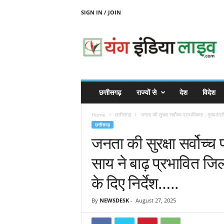
SIGN IN / JOIN
Y
O
U
N
G
I
N
छत्तीसगढ़
राज्यों से
देश
विदेश
D
I
Home
छत्तीसगढ़
जनता की सुरक्षा सर्वोच्च प्राथमिकता : मुख्यमंत्री
A
छत्तीसगढ़
L
जनता की सुरक्षा सर्वोच्च प
I
V
साय ने बाढ़ प्रभावित जिलो
E
के दिए निर्देश…..
By
NEWSDESK
-
August 27, 2025