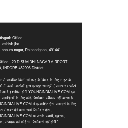
isgarh Office :
- ashish jha
e- anpum nagar, Rajnandgaon, 491441
Office : 20 D SUVIDHI NAGAR AIRPORT
 INDORE 452006 District
र से सम्बंधित किसी भी तरह के विवाद के लिए साइट के
वों में उपयोगकर्ताओं द्वारा प्रस्तुत सामग्री ( समाचार / फोटो
ियो आदि ) शामिल होगी YOUNGINDIALIVE.COM इस
सामग्रियों के लिए कोई जिम्मेदारी स्वीकार नहीं करता है।
INDIALIVE.COM में प्रकाशित ऐसी सामग्री के लिए
ता / खबर देने वाला स्वयं जिम्मेदार होगा,
INDIALIVE.COM या उसके स्वामी, मुद्रक,
क, संपादक की कोई भी जिम्मेदारी नहीं होगी.”