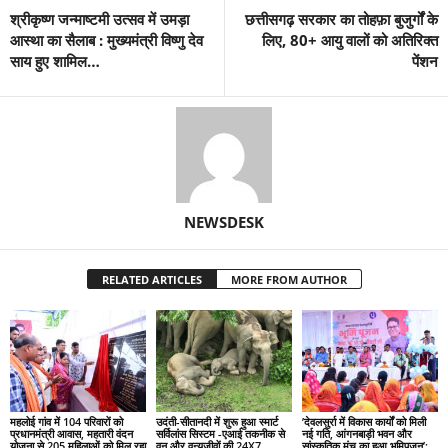
श्रीकृष्ण जन्माष्टमी उत्सव में उमड़ा
छत्तीसगढ़ सरकार का तोहफ़ा बुजुर्गों के
आस्था का सैलाब : मुख्यमंत्री विष्णु देव
लिए, 80+ आयु वालों को अतिरिक्त
साय हुए शामिल…
पेंशन
NEWSDESK
RELATED ARTICLES
MORE FROM AUTHOR
महलोई गांव में 104 परिवारों को
उदंती-सीतानदी में शुरू हुआ स्मार्ट
’देवलसुर्रा में विकास कार्यों को मिली
प्रधानमंत्री आवास, महतारी वंदन
सर्विलांस सिस्टम -एआई तकनीक से
नई गति, आंगनबाड़ी भवन और
योजना से 205 महिलाओं को मिल रहा
वन और वन्यजीवों की 24X7
सांस्कृतिक मंच का हुआ भूमिपूजन’: