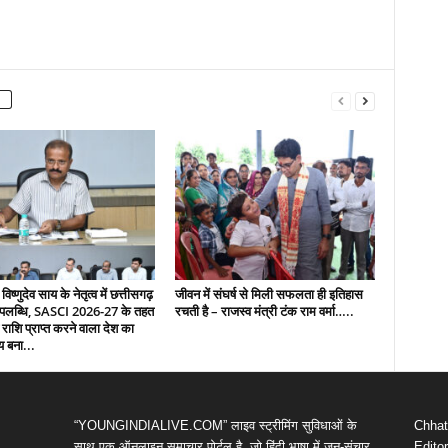
 विष्णुदेव साय के नेतृत्व में छत्तीसगढ़
जीवन में संघर्ष से मिली सफलता ही इतिहास
उपलब्धि, SASCI 2026-27 के तहत
रचती है – राजस्व मंत्री टंक राम वर्मा…..
 राशि प्राप्त करने वाला देश का
य बना...
“YOUNGINDIALIVE.COM” लाइव स्ट्रीमिंग सुविधाओं के
Chhatt
साथ एक ऑनलाइन समाचार पोर्टल है, जो हिंदी भाषा में जन-संचार
Editor