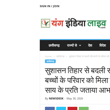
SIGN IN / JOIN
Y
O
U
N
G
I
N
छत्तीसगढ़
राज्यों से
देश
विदेश
D
I
Home
छत्तीसगढ़
सुशासन तिहार से बदली सीतारानी के परिवार की तस
A
छत्तीसगढ़
L
सुशासन तिहार से बदली स
I
V
बच्चों के परिवार को मिला 
E
साय के प्रति जताया आ
By
NEWSDESK
-
May 30, 2026