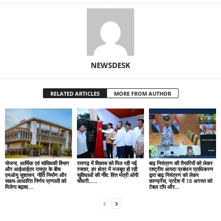
NEWSDESK
RELATED ARTICLES
MORE FROM AUTHOR
योजना, आर्थिक एवं सांख्यिकी विभाग
रायगढ़ में विकास को मिल रही नई
बाढ़ नियंत्रण की तैयारियों को लेकर
और आईआईएम रायपुर के बीच
रफ्तार, हर क्षेत्र में मजबूत हो रही
राष्ट्रीय आपदा प्रबंधन प्राधिकरण
एमओयू सुशासन, नीति निर्माण और
सुविधाओं की नींव: वित्त मंत्री ओपी
द्वारा बाढ़ नियंत्रण को लेकर
साक्ष्य-आधारित निर्णय प्रणाली को
चौधरी……
कान्फ्रेंस, प्रदेश में 18 अगस्त को
मिलेगा बढ़ावा….
टेबल टॉप और...