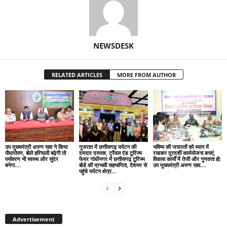
NEWSDESK
RELATED ARTICLES
MORE FROM AUTHOR
उप मुख्यमंत्री अरुण साव ने किया
गुजरात में छत्तीसगढ़ पर्यटन की
भविष्य की जरूरतों को ध्यान में
पौधारोपण, बोले हरियाली बढ़ेगी तो
दमदार दस्तक, ट्रैवल एंड टूरिज्म
रखकर दूरदर्शी कार्ययोजना बनाएं,
पर्यावरण भी स्वस्थ और सुंदर
फेयर गांधीनगर में छत्तीसगढ़ टूरिज्म
विकास कार्यों में तेजी और गुणवत्ता हो:
बनेगा….
बोर्ड की प्रभावी सहभागिता, देशभर से
उप मुख्यमंत्री अरुण साव….
पहुंचे पर्यटन क्षेत्र...
Advertisement