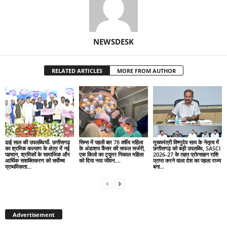
NEWSDESK
RELATED ARTICLES
MORE FROM AUTHOR
ढाई साल की उपलब्धियाँ- छत्तीसगढ़
सिम्स में पहली बार 78 वर्षीय महिला
मुख्यमंत्री विष्णुदेव साय के नेतृत्व में
का श्रमिक कल्याण के क्षेत्र में नई
के अंडाशय कैंसर की सफल सर्जरी,
छत्तीसगढ़ को बड़ी उपलब्धि, SASCI
पहचान, श्रमिकों के सामाजिक और
एक किलो का ट्यूमर निकाल महिला
2026-27 के तहत प्रोत्साहन राशि
आर्थिक सशक्तिकरण को सर्वाेच्च
को दिया नया जीवन….
प्राप्त करने वाला देश का पहला राज्य
प्राथमिकता…
बना...
Advertisement