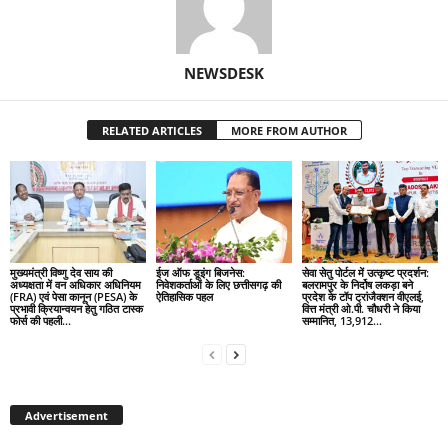
NEWSDESK
RELATED ARTICLES
MORE FROM AUTHOR
मुख्यमंत्री विष्णु देव साय की
ईज ऑफ डूइंग बिजनेस:
सेवा सेतु पोर्टल में उत्कृष्ट प्रदर्शन:
अध्यक्षता में वन अधिकार अधिनियम
निवेशकर्ताओं के लिए छत्तीसगढ़ की
बलरामपुर के निर्दोष लकड़ा बने
(FRA) एवं पेसा कानून (PESA) के
ऐतिहासिक पहल
प्रदेश के टॉप ट्रांजैक्शन वीएलई,
प्रभावी क्रियान्वयन हेतु गठित टास्क
वित्त मंत्री ओ.पी. चौधरी ने किया
फोर्स की पहली...
सम्मानित, 13,912...
Advertisement