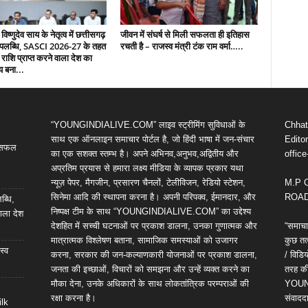
 विष्णुदेव साय के नेतृत्व में छत्तीसगढ़
जीवन में संघर्ष से मिली सफलता ही इतिहास
उपलब्धि, SASCI 2026-27 के तहत
रचती है – राजस्व मंत्री टंक राम वर्मा…..
 राशि प्राप्त करने वाला देश का
य बना...
“YOUNGINDIALIVE.COM” लाइव स्ट्रीमिंग सुविधाओं के
Chhatt
साथ एक ऑनलाइन समाचार पोर्टल है, जो हिंदी भाषा में जन-संचार
Editor
ी सफल
का एक सशक्त स्तम्भ है। अपने अभिनव,अनुभव,अद्वितीय और
offic
अप्रतिम प्रयास से हमारा लक्ष्य मीडिया के व्यापक प्रकार यथा
न्यूज़ पेपर, मैगजीन, प्रसारण चैनलों, टेलीविजन, रेडियो स्टेशन,
M.P 
सिनेमा आदि की स्थापना करना है। अपनी परिपक्व, ईमानदार, और
ROAD,
ब्धि,
निष्पक्ष टीम के साथ “YOUNGINDIALIVE.COM” का उद्देश्य
ाला देश
देशहित में सच्ची घटनाओं पर प्रकाश डालना, उनका गुणात्मक और
“समाचा
मात्रात्मक विश्लेषण बताना, सामाजिक समस्याओं को उजागर
कुछ तत्
स्व
करना, सरकार की जन-कल्याणकारी योजनाओं पर प्रकाश डालना,
/ विड
जनता की इच्छाओं, विचारों को समझना और उन्हें व्यक्त करने का
तरह की 
मौका देना, उनके अधिकारों के साथ लोकतांत्रिक परम्पराओं की
YOUNG
रक्षा करना है।
संवाददा
ilk