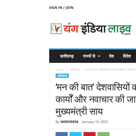
SIGN IN / JOIN
Y
O
U
N
G
I
N
छत्तीसगढ़
राज्यों से
देश
विदेश
D
I
Home
छत्तीसगढ़
‘मन की बात’ देशवासियों की उपलब्धियों, मानवता क
A
छत्तीसगढ़
L
‘मन की बात’ देशवासियों 
I
V
कार्यों और नवाचार की ज
E
मुख्यमंत्री साय
By
NEWSDESK
-
January 19, 2025