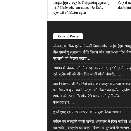
आईआईएम रायपुर के बीच एमओयू सुशासन,
क्षेत्र में
नीति निर्माण और साक्ष्य-आधारित निर्णय
मंत्री ओ
प्रणाली को मिलेगा बढ़ावा….
Recent Posts
योजना, आर्थिक एवं सांख्यिकी विभाग और आईआईएम रायपु
बीच एमओयू सुशासन, नीति निर्माण और साक्ष्य-आधारित निर्
प्रणाली को मिलेगा बढ़ावा….
रायगढ़ में विकास को मिल रही नई रफ्तार, हर क्षेत्र में मजब
रही सुविधाओं की नींव: वित्त मंत्री ओपी चौधरी……
बाढ़ नियंत्रण की तैयारियों को लेकर राष्ट्रीय आपदा प्रबंध
प्राधिकरण द्वारा बाढ़ नियंत्रण को लेकर कान्फ्रेंस, प्रदेश 
अगस्त को टेबल टॉप और 20 अगस्त को होगी मॉक
एक्सरसाइज….
एनडीएमए एवं एनडीआरएफ की संयुक्त बैठक सम्पन्न…..
पर्यटन एवं संस्कृति मंत्री राजेश अग्रवाल ने दिया स्वदेशी अ
का संदेश, राष्ट्रीय हथकरघा दिवस पर बुनकरों के सम्मान