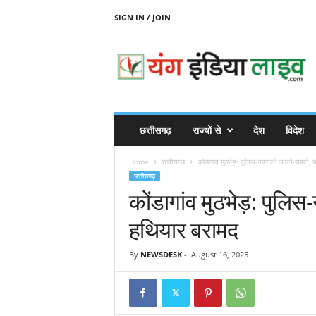
SIGN IN / JOIN
Y
O
U
N
G
I
N
छत्तीसगढ़
राज्यों से
देश
विदेश
D
I
Home
छत्तीसगढ़
कोंडागांव मुठभेड़: पुलिस-नक्सली आमने-सामने, भा
A
छत्तीसगढ़
L
कोंडागांव मुठभेड़: पुलिस
I
V
हथियार बरामद
E
By
NEWSDESK
-
August 16, 2025