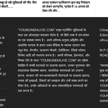
 मजबूत हो रही सुविधाओं की नींव: वित्त
आपदा प्रबंधन प्राधिकरण द्वारा बाढ़ नियंत्रण
पी चौधरी……
को लेकर कान्फ्रेंस, प्रदेश में 18 अगस्त को
टेबल टॉप और...
“YOUNGINDIALIVE.COM” लाइव स्ट्रीमिंग सुविधाओं के
Chhatt
साथ एक ऑनलाइन समाचार पोर्टल है, जो हिंदी भाषा में जन-संचार
Editor
र के
का एक सशक्त स्तम्भ है। अपने अभिनव,अनुभव,अद्वितीय और
offic
णय
अप्रतिम प्रयास से हमारा लक्ष्य मीडिया के व्यापक प्रकार यथा
न्यूज़ पेपर, मैगजीन, प्रसारण चैनलों, टेलीविजन, रेडियो स्टेशन,
M.P 
सिनेमा आदि की स्थापना करना है। अपनी परिपक्व, ईमानदार, और
ROAD,
ूत हो
निष्पक्ष टीम के साथ “YOUNGINDIALIVE.COM” का उद्देश्य
देशहित में सच्ची घटनाओं पर प्रकाश डालना, उनका गुणात्मक और
“समाचा
न
मात्रात्मक विश्लेषण बताना, सामाजिक समस्याओं को उजागर
कुछ तत्
में 18
करना, सरकार की जन-कल्याणकारी योजनाओं पर प्रकाश डालना,
/ विड
जनता की इच्छाओं, विचारों को समझना और उन्हें व्यक्त करने का
तरह की 
मौका देना, उनके अधिकारों के साथ लोकतांत्रिक परम्पराओं की
YOUNG
रक्षा करना है।
संवाददा
YOUNG
पनाने
प्रकाश
 और