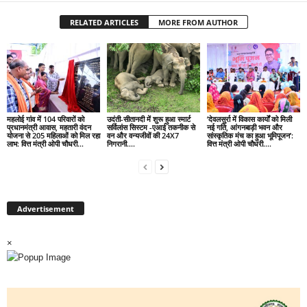
RELATED ARTICLES
MORE FROM AUTHOR
महलोई गांव में 104 परिवारों को
उदंती-सीतानदी में शुरू हुआ स्मार्ट
’देवलसुर्रा में विकास कार्यों को मिली
प्रधानमंत्री आवास, महतारी वंदन
सर्विलांस सिस्टम -एआई तकनीक से
नई गति, आंगनबाड़ी भवन और
योजना से 205 महिलाओं को मिल रहा
वन और वन्यजीवों की 24X7
सांस्कृतिक मंच का हुआ भूमिपूजन’:
लाभ: वित्त मंत्री ओपी चौधरी…
निगरानी….
वित्त मंत्री ओपी चौधरी….
Advertisement
×