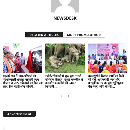
NEWSDESK
RELATED ARTICLES
MORE FROM AUTHOR
महलोई गांव में 104 परिवारों को
उदंती-सीतानदी में शुरू हुआ स्मार्ट
’देवलसुर्रा में विकास कार्यों को मिली
प्रधानमंत्री आवास, महतारी वंदन
सर्विलांस सिस्टम -एआई तकनीक से
नई गति, आंगनबाड़ी भवन और
योजना से 205 महिलाओं को मिल रहा
वन और वन्यजीवों की 24X7
सांस्कृतिक मंच का हुआ भूमिपूजन’:
लाभ: वित्त मंत्री ओपी चौधरी…
निगरानी….
वित्त मंत्री ओपी चौधरी….
Advertisement
×