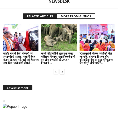
NEWSDESK
RELATED ARTICLES
MORE FROM AUTHOR
महलोई गांव में 104 परिवारों को
उदंती-सीतानदी में शुरू हुआ स्मार्ट
’देवलसुर्रा में विकास कार्यों को मिली
प्रधानमंत्री आवास, महतारी वंदन
सर्विलांस सिस्टम -एआई तकनीक से
नई गति, आंगनबाड़ी भवन और
योजना से 205 महिलाओं को मिल रहा
वन और वन्यजीवों की 24X7
सांस्कृतिक मंच का हुआ भूमिपूजन’:
लाभ: वित्त मंत्री ओपी चौधरी…
निगरानी….
वित्त मंत्री ओपी चौधरी….
Advertisement
×