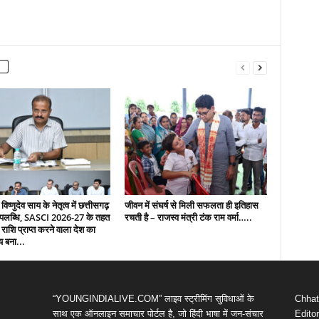
 विष्णुदेव साय के नेतृत्व में छत्तीसगढ़
जीवन में संघर्ष से मिली सफलता ही इतिहास
उपलब्धि, SASCI 2026-27 के तहत
रचती है – राजस्व मंत्री टंक राम वर्मा…..
 राशि प्राप्त करने वाला देश का
य बना...
“YOUNGINDIALIVE.COM” लाइव स्ट्रीमिंग सुविधाओं के
Chhatt
साथ एक ऑनलाइन समाचार पोर्टल है, जो हिंदी भाषा में जन-संचार
Editor