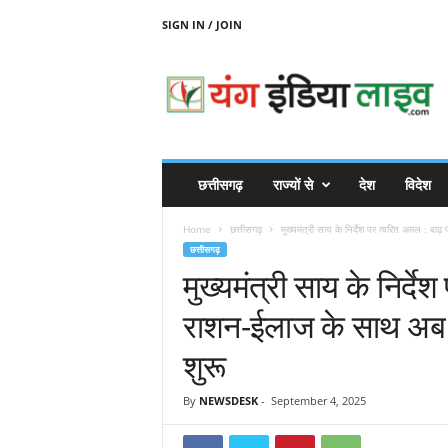
SIGN IN / JOIN
Y
O
U
N
G
I
N
छत्तीसगढ़
राज्यों से
देश
विदेश
D
I
Home
छत्तीसगढ़
मुख्यमंत्री साय के निर्देश पर त्वरित अमल : बाढ़
A
छत्तीसगढ़
L
मुख्यमंत्री साय के निर्द
I
V
राशन-ईलाज के साथ अब ज
E
शुरू
By
NEWSDESK
-
September 4, 2025