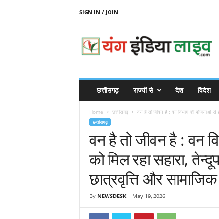
SIGN IN / JOIN
Y
O
U
N
G
I
N
छत्तीसगढ़
राज्यों से
देश
विदेश
D
I
Home
छत्तीसगढ़
वन है तो जीवन है : वन विभाग की योजनाओं से हज
A
छत्तीसगढ़
L
वन है तो जीवन है : वन व
I
V
को मिल रहा सहारा, तेन्दूप
E
छात्रवृत्ति और सामाजिक
By
NEWSDESK
-
May 19, 2026