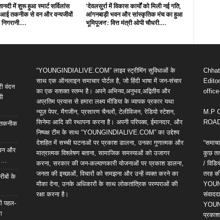
नदी में शुरू हुआ स्मार्ट सर्विलांस
’देवलसुर्रा में विकास कार्यों को मिली नई गति,
एआई तकनीक से वन और वन्यजीवों
आंगनबाड़ी भवन और सांस्कृतिक मंच का हुआ
 निगरानी….
भूमिपूजन’: वित्त मंत्री ओपी चौधरी….
“YOUNGINDIALIVE.COM” लाइव स्ट्रीमिंग सुविधाओं के
Chhatt
साथ एक ऑनलाइन समाचार पोर्टल है, जो हिंदी भाषा में जन-संचार
Editor
री वंदन
का एक सशक्त स्तम्भ है। अपने अभिनव,अनुभव,अद्वितीय और
offic
पी
अप्रतिम प्रयास से हमारा लक्ष्य मीडिया के व्यापक प्रकार यथा
न्यूज़ पेपर, मैगजीन, प्रसारण चैनलों, टेलीविजन, रेडियो स्टेशन,
M.P 
सिनेमा आदि की स्थापना करना है। अपनी परिपक्व, ईमानदार, और
ROAD,
आई तकनीक
निष्पक्ष टीम के साथ “YOUNGINDIALIVE.COM” का उद्देश्य
देशहित में सच्ची घटनाओं पर प्रकाश डालना, उनका गुणात्मक और
“समाचा
 भवन और
मात्रात्मक विश्लेषण बताना, सामाजिक समस्याओं को उजागर
कुछ तत्
ी….
करना, सरकार की जन-कल्याणकारी योजनाओं पर प्रकाश डालना,
/ विड
जनता की इच्छाओं, विचारों को समझना और उन्हें व्यक्त करने का
तरह की 
रीबों के
मौका देना, उनके अधिकारों के साथ लोकतांत्रिक परम्पराओं की
YOUNG
रक्षा करना है।
संवाददा
़ी पहल-
YOUNG
ा
प्रकाश