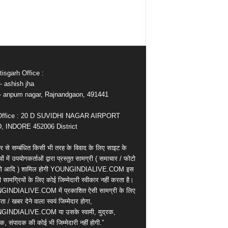
isgarh Office :
- ashish jha
e- anpum nagar, Rajnandgaon, 491441
Office : 20 D SUVIDHI NAGAR AIRPORT
 INDORE 452006 District
र से सम्बंधित किसी भी तरह के विवाद के लिए साइट के
वों में उपयोगकर्ताओं द्वारा प्रस्तुत सामग्री ( समाचार / फोटो
ियो आदि ) शामिल होगी YOUNGINDIALIVE.COM इस
सामग्रियों के लिए कोई जिम्मेदारी स्वीकार नहीं करता है।
INDIALIVE.COM में प्रकाशित ऐसी सामग्री के लिए
ता / खबर देने वाला स्वयं जिम्मेदार होगा,
INDIALIVE.COM या उसके स्वामी, मुद्रक,
क, संपादक की कोई भी जिम्मेदारी नहीं होगी.”