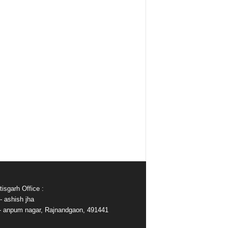
isgarh Office :
- ashish jha
e- anpum nagar, Rajnandgaon, 491441