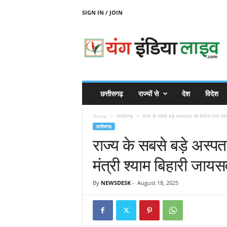
SIGN IN / JOIN
Y
O
U
N
G
I
N
छत्तीसगढ़
राज्यों से
देश
विदेश
D
I
Home
छत्तीसगढ़
राज्य के सबसे बड़े अस्पताल को मिलेगा नया स्वरूप
A
छत्तीसगढ़
L
राज्य के सबसे बड़े अस्पत
I
V
मंत्री श्याम बिहारी जा
E
By
NEWSDESK
-
August 18, 2025