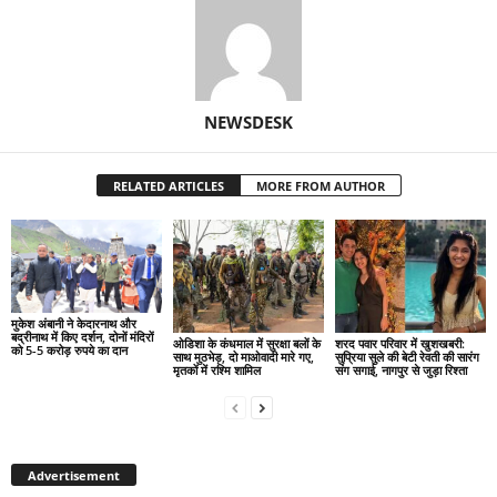
NEWSDESK
RELATED ARTICLES
MORE FROM AUTHOR
मुकेश अंबानी ने केदारनाथ और
बद्रीनाथ में किए दर्शन, दोनों मंदिरों
ओडिशा के कंधमाल में सुरक्षा बलों के
शरद पवार परिवार में खुशखबरी:
को 5-5 करोड़ रुपये का दान
साथ मुठभेड़, दो माओवादी मारे गए,
सुप्रिया सुले की बेटी रेवती की सारंग
मृतकों में रश्मि शामिल
संग सगाई, नागपुर से जुड़ा रिश्ता
Advertisement