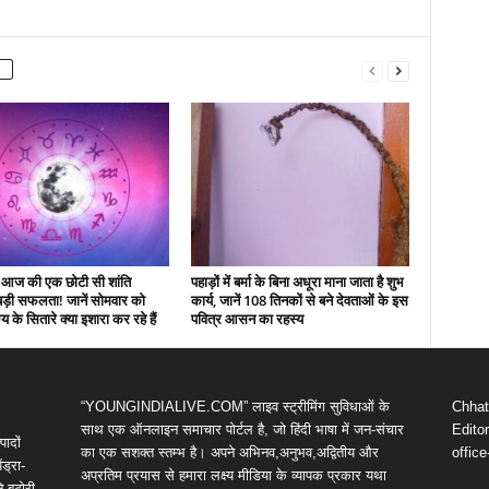
आज की एक छोटी सी शांति
पहाड़ों में बर्मा के बिना अधूरा माना जाता है शुभ
बड़ी सफलता! जानें सोमवार को
कार्य, जानें 108 तिनकों से बने देवताओं के इस
 के सितारे क्या इशारा कर रहे हैं
पवित्र आसन का रहस्य
“YOUNGINDIALIVE.COM” लाइव स्ट्रीमिंग सुविधाओं के
Chhatt
साथ एक ऑनलाइन समाचार पोर्टल है, जो हिंदी भाषा में जन-संचार
Editor
पादों
का एक सशक्त स्तम्भ है। अपने अभिनव,अनुभव,अद्वितीय और
offic
ंड्रा-
अप्रतिम प्रयास से हमारा लक्ष्य मीडिया के व्यापक प्रकार यथा
े बटोरी