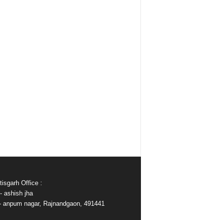
isgarh Office :
- ashish jha
e- anpum nagar, Rajnandgaon, 491441