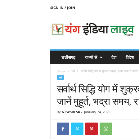
SIGN IN / JOIN
Y
O
U
N
G
I
N
छत्तीसगढ़
राज्यों से
देश
विदेश
D
I
Home
धर्म
सर्वार्थ सिद्धि योग में शुक्रवार व्रत, लक्ष्मी कृपा से बढ़ेगा
A
धर्म
L
सर्वार्थ सिद्धि योग में शुक्
I
V
जानें मुहूर्त, भद्रा समय, 
E
By
NEWSDESK
-
January 24, 2025