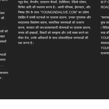
न्यूज़ पेपर, मैगजीन, प्रसारण चैनलों, टेलीविजन, रेडियो स्टेशन,
M.P 
सिनेमा आदि की स्थापना करना है। अपनी परिपक्व, ईमानदार, और
ROAD,
निष्पक्ष टीम के साथ “YOUNGINDIALIVE.COM” का उद्देश्य
 मंडल
देशहित में सच्ची घटनाओं पर प्रकाश डालना, उनका गुणात्मक और
“समाचा
ल की
मात्रात्मक विश्लेषण बताना, सामाजिक समस्याओं को उजागर
कुछ तत्
करना, सरकार की जन-कल्याणकारी योजनाओं पर प्रकाश डालना,
/ विड
ेवाओं को
जनता की इच्छाओं, विचारों को समझना और उन्हें व्यक्त करने का
तरह की 
ी पहल
मौका देना, उनके अधिकारों के साथ लोकतांत्रिक परम्पराओं की
YOUNG
अंचलों
रक्षा करना है।
संवाददा
YOUNG
प्रकाश
स्थाओं
ोजगार
स….
यान्वयन
भ :