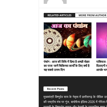
RELATED ARTICLES
MORE FROM AUTHOR
पंचांग : आज की तिथि में छिपा है अच्छी सेहत
राशिफल: 
का राज! जानें चिकित्सा कार्यों के लिए क्यों है
दिलाएगी 
यह सबसे उत्तम दिन
आपके भाग्य
Recent Posts
मुख्यमंत्री विष्णुदेव साय के नेतृत्व में छत्तीसगढ़ के जैविक उत्
की राष्ट्रीय मंच पर गूंज, बायोफैच इंडिया-2026 में गौरेला-पे
मरवाही के विष्णुभोग चावल और केवची के प्राकृतिक शहद न