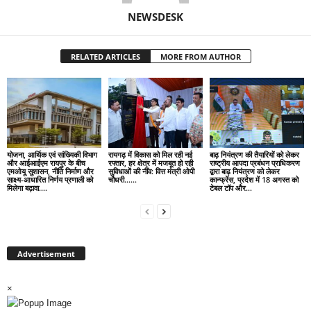
NEWSDESK
RELATED ARTICLES
MORE FROM AUTHOR
योजना, आर्थिक एवं सांख्यिकी विभाग
रायगढ़ में विकास को मिल रही नई
बाढ़ नियंत्रण की तैयारियों को लेकर
और आईआईएम रायपुर के बीच
रफ्तार, हर क्षेत्र में मजबूत हो रही
राष्ट्रीय आपदा प्रबंधन प्राधिकरण
एमओयू सुशासन, नीति निर्माण और
सुविधाओं की नींव: वित्त मंत्री ओपी
द्वारा बाढ़ नियंत्रण को लेकर
साक्ष्य-आधारित निर्णय प्रणाली को
चौधरी……
कान्फ्रेंस, प्रदेश में 18 अगस्त को
मिलेगा बढ़ावा….
टेबल टॉप और...
Advertisement
×