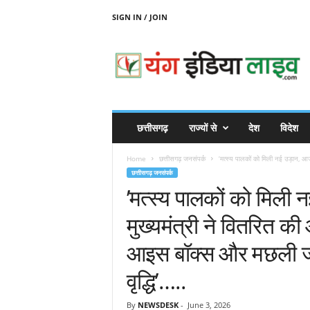
SIGN IN / JOIN
Y
O
U
N
G
I
N
छत्तीसगढ़
राज्यों से
देश
विदेश
D
I
Home
छत्तीसगढ़ जनसंपर्क
’मत्स्य पालकों को मिली नई उड़ान, आजी
A
छत्तीसगढ़ जनसंपर्क
L
’मत्स्य पालकों को मिली
I
V
मुख्यमंत्री ने वितरित क
E
आइस बॉक्स और मछली जाल
वृद्धि’…..
By
NEWSDESK
-
June 3, 2026