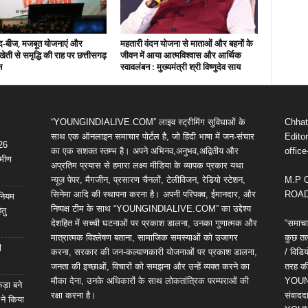
द-बीज, मजबूत योजनाएं और
महतारी वंदन योजना से माताओं और बहनों के
ती से समृद्धि की राह पर छत्तीसगढ़
जीवन में आया आत्मविश्वास और आर्थिक
न
स्वावलंबन : मुख्यमंत्री श्री विष्णुदेव साय
“YOUNGINDIALIVE.COM” लाइव स्ट्रीमिंग सुविधाओं के
Chhatt
साथ एक ऑनलाइन समाचार पोर्टल है, जो हिंदी भाषा में जन-संचार
Editor
 26
का एक सशक्त स्तम्भ है। अपने अभिनव,अनुभव,अद्वितीय और
offic
ामीण
अप्रतिम प्रयास से हमारा लक्ष्य मीडिया के व्यापक प्रकार यथा
न्यूज़ पेपर, मैगजीन, प्रसारण चैनलों, टेलीविजन, रेडियो स्टेशन,
M.P 
सिनेमा आदि की स्थापना करना है। अपनी परिपक्व, ईमानदार, और
ROAD,
िनियम
निष्पक्ष टीम के साथ “YOUNGINDIALIVE.COM” का उद्देश्य
तु
देशहित में सच्ची घटनाओं पर प्रकाश डालना, उनका गुणात्मक और
“समाचा
मात्रात्मक विश्लेषण बताना, सामाजिक समस्याओं को उजागर
कुछ तत्
ी
करना, सरकार की जन-कल्याणकारी योजनाओं पर प्रकाश डालना,
/ विड
जनता की इच्छाओं, विचारों को समझना और उन्हें व्यक्त करने का
तरह की 
मौका देना, उनके अधिकारों के साथ लोकतांत्रिक परम्पराओं की
YOUNG
कड़ा बने
रक्षा करना है।
संवाददा
 ने किया