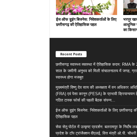
ईज ऑफ डूइंग बिजनेस: निवेशकर्ताओं के लिए
भरपूर खा
छत्तीसगढ़ की ऐतिहासिक पहल
आधुनिक खे
का किसा
Recent Posts
छत्तीसगढ़ स्वास्थ्य व्यवस्था में ऐतिहासिक कदम: RMA के
साल के जमीनी अनुभव को मिली संचालनालय में जगह, ग्र
स्वास्थ्य होगा मजबूत
मुख्यमंत्री विष्णु देव साय की अध्यक्षता में वन अधिकार अध
(FRA) एवं पेसा कानून (PESA) के प्रभावी क्रियान्वयन हे
गठित टास्क फोर्स की पहली बैठक संपन्न…
ईज ऑफ डूइंग बिजनेस: निवेशकर्ताओं के लिए छत्तीसगढ़ क
ऐतिहासिक पहल
सेवा सेतु पोर्टल में उत्कृष्ट प्रदर्शन: बलरामपुर के निर्दोष ल
प्रदेश के टॉप ट्रांजैक्शन वीएलई, वित्त मंत्री ओ.पी. चौधरी