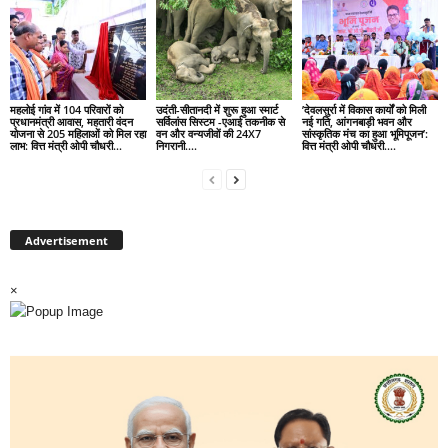
महलोई गांव में 104 परिवारों को
उदंती-सीतानदी में शुरू हुआ स्मार्ट
’देवलसुर्रा में विकास कार्यों को मिली
प्रधानमंत्री आवास, महतारी वंदन
सर्विलांस सिस्टम -एआई तकनीक से
नई गति, आंगनबाड़ी भवन और
योजना से 205 महिलाओं को मिल रहा
वन और वन्यजीवों की 24X7
सांस्कृतिक मंच का हुआ भूमिपूजन’:
लाभ: वित्त मंत्री ओपी चौधरी…
निगरानी….
वित्त मंत्री ओपी चौधरी….
Advertisement
×