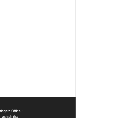
isgarh Office :
- ashish jha