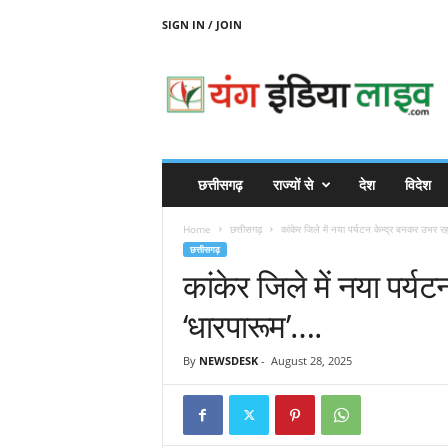
SIGN IN / JOIN
Y
O
U
N
G
I
N
छत्तीसगढ़
राज्यों से
देश
विदेश
D
I
Home
छत्तीसगढ़
कांकेर जिले में नया पर्यटन केन्द्र बनकर उभर र
A
छत्तीसगढ़
L
कांकेर जिले में नया पर्य
I
V
‘धारपारूम’….
E
By
NEWSDESK
-
August 28, 2025