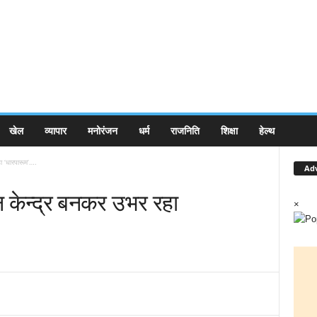
खेल
व्यापार
मनोरंजन
धर्म
राजनिति
शिक्षा
हेल्थ
हा ‘धारपारूम’….
Ad
टन केन्द्र बनकर उभर रहा
×