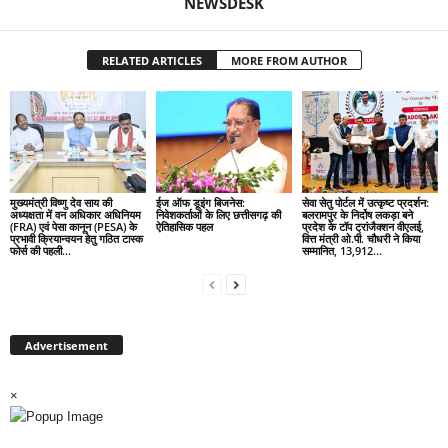
NEWSDESK
RELATED ARTICLES
MORE FROM AUTHOR
मुख्यमंत्री विष्णु देव साय की
ईज ऑफ डूइंग बिजनेस:
सेवा सेतु पोर्टल में उत्कृष्ट प्रदर्शन:
अध्यक्षता में वन अधिकार अधिनियम
निवेशकर्ताओं के लिए छत्तीसगढ़ की
बलरामपुर के निर्दोष लकड़ा बने
(FRA) एवं पेसा कानून (PESA) के
ऐतिहासिक पहल
प्रदेश के टॉप ट्रांजैक्शन वीएलई,
प्रभावी क्रियान्वयन हेतु गठित टास्क
वित्त मंत्री ओ.पी. चौधरी ने किया
फोर्स की पहली...
सम्मानित, 13,912...
Advertisement
×