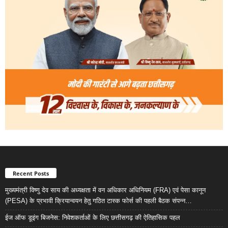
Recent Posts
मुख्यमंत्री विष्णु देव साय की अध्यक्षता में वन अधिकार अधिनियम (FRA) एवं पेसा कानून
(PESA) के प्रभावी क्रियान्वयन हेतु गठित टास्क फोर्स की पहली बैठक संपन्न…
ईज ऑफ डूइंग बिजनेस: निवेशकर्ताओं के लिए छत्तीसगढ़ की ऐतिहासिक पहल