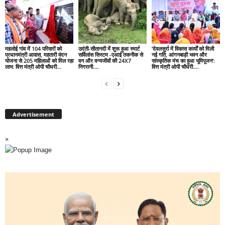
महलोई गांव में 104 परिवारों को
उदंती-सीतानदी में शुरू हुआ स्मार्ट
’देवलसुर्रा में विकास कार्यों को मिली
प्रधानमंत्री आवास, महतारी वंदन
सर्विलांस सिस्टम -एआई तकनीक से
नई गति, आंगनबाड़ी भवन और
योजना से 205 महिलाओं को मिल रहा
वन और वन्यजीवों की 24X7
सांस्कृतिक मंच का हुआ भूमिपूजन’:
लाभ: वित्त मंत्री ओपी चौधरी…
निगरानी….
वित्त मंत्री ओपी चौधरी….
Advertisement
×