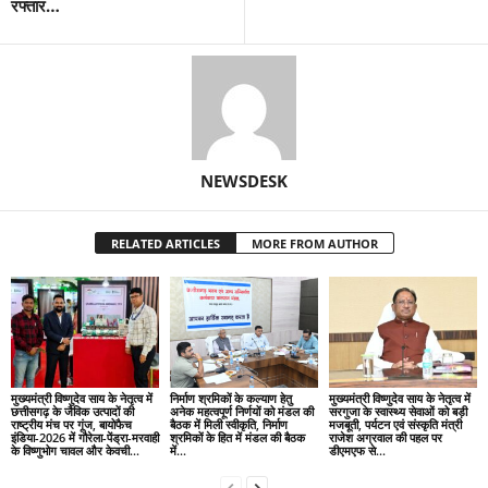
रफ्तार…
NEWSDESK
RELATED ARTICLES
MORE FROM AUTHOR
मुख्यमंत्री विष्णुदेव साय के नेतृत्व में
निर्माण श्रमिकों के कल्याण हेतु
मुख्यमंत्री विष्णुदेव साय के नेतृत्व में
छत्तीसगढ़ के जैविक उत्पादों की
अनेक महत्वपूर्ण निर्णयों को मंडल की
सरगुजा के स्वास्थ्य सेवाओं को बड़ी
राष्ट्रीय मंच पर गूंज, बायोफैच
बैठक में मिली स्वीकृति, निर्माण
मजबूती, पर्यटन एवं संस्कृति मंत्री
इंडिया-2026 में गौरेला-पेंड्रा-मरवाही
श्रमिकों के हित में मंडल की बैठक
राजेश अग्रवाल की पहल पर
के विष्णुभोग चावल और केवची...
में...
डीएमएफ से...