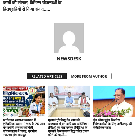
कार्यों की सौगात, विभिन्न योजनाओं के
हितग्राहियों से किया संवाद…..
NEWSDESK
RELATED ARTICLES
MORE FROM AUTHOR
छत्तीसगढ़ स्वास्थ्य व्यवस्था में
मुख्यमंत्री विष्णु देव साय की
ईज ऑफ डूइंग बिजनेस:
ऐतिहासिक कदम: RMA के 26 साल
अध्यक्षता में वन अधिकार अधिनियम
निवेशकर्ताओं के लिए छत्तीसगढ़ की
के जमीनी अनुभव को मिली
(FRA) एवं पेसा कानून (PESA) के
ऐतिहासिक पहल
संचालनालय में जगह, ग्रामीण
प्रभावी क्रियान्वयन हेतु गठित टास्क
स्वास्थ्य होगा मजबूत
फोर्स की पहली...