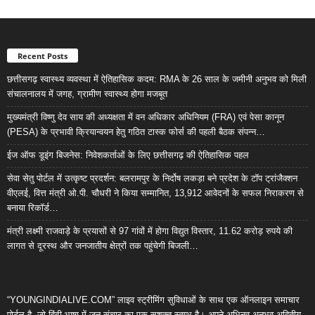
Recent Posts
छत्तीसगढ़ स्वास्थ्य व्यवस्था में ऐतिहासिक कदम: RMA के 26 साल के जमीनी अनुभव को मिली
संचालनालय में जगह, ग्रामीण स्वास्थ्य होगा मजबूत
मुख्यमंत्री विष्णु देव साय की अध्यक्षता में वन अधिकार अधिनियम (FRA) एवं पेसा कानून
(PESA) के प्रभावी क्रियान्वयन हेतु गठित टास्क फोर्स की पहली बैठक संपन्न…
ईज ऑफ डूइंग बिजनेस: निवेशकर्ताओं के लिए छत्तीसगढ़ की ऐतिहासिक पहल
सेवा सेतु पोर्टल में उत्कृष्ट प्रदर्शन: बलरामपुर के निर्दोष लकड़ा बने प्रदेश के टॉप ट्रांजैक्शन
वीएलई, वित्त मंत्री ओ.पी. चौधरी ने किया सम्मानित, 13,912 आवेदनों के सफल निराकरण से
बनाया रिकॉर्ड…
मंत्री लक्ष्मी राजवाड़े के प्रयासों से 97 गांवों में होगा विद्युत विस्तार, 11.62 करोड़ रुपये की
लागत से दूरस्थ और जनजातीय क्षेत्रों तक पहुंचेगी बिजली…
“YOUNGINDIALIVE.COM” लाइव स्ट्रीमिंग सुविधाओं के साथ एक ऑनलाइन समाचार
पोर्टल है, जो हिंदी भाषा में जन-संचार का एक सशक्त स्तम्भ है। अपने अभिनव,अनुभव,अद्वितीय