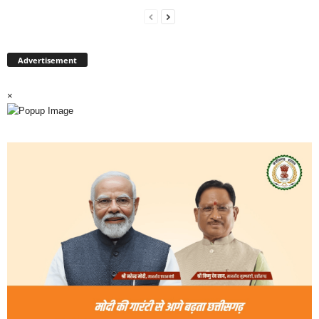
Advertisement
×