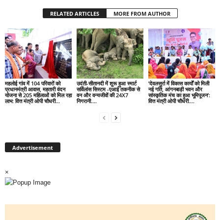
RELATED ARTICLES
MORE FROM AUTHOR
महलोई गांव में 104 परिवारों को
उदंती-सीतानदी में शुरू हुआ स्मार्ट
’देवलसुर्रा में विकास कार्यों को मिली
प्रधानमंत्री आवास, महतारी वंदन
सर्विलांस सिस्टम -एआई तकनीक से
नई गति, आंगनबाड़ी भवन और
योजना से 205 महिलाओं को मिल रहा
वन और वन्यजीवों की 24X7
सांस्कृतिक मंच का हुआ भूमिपूजन’:
लाभ: वित्त मंत्री ओपी चौधरी…
निगरानी….
वित्त मंत्री ओपी चौधरी….
Advertisement
×