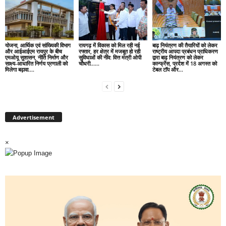
योजना, आर्थिक एवं सांख्यिकी विभाग
रायगढ़ में विकास को मिल रही नई
बाढ़ नियंत्रण की तैयारियों को लेकर
और आईआईएम रायपुर के बीच
रफ्तार, हर क्षेत्र में मजबूत हो रही
राष्ट्रीय आपदा प्रबंधन प्राधिकरण
एमओयू सुशासन, नीति निर्माण और
सुविधाओं की नींव: वित्त मंत्री ओपी
द्वारा बाढ़ नियंत्रण को लेकर
साक्ष्य-आधारित निर्णय प्रणाली को
चौधरी……
कान्फ्रेंस, प्रदेश में 18 अगस्त को
मिलेगा बढ़ावा….
टेबल टॉप और...
Advertisement
×