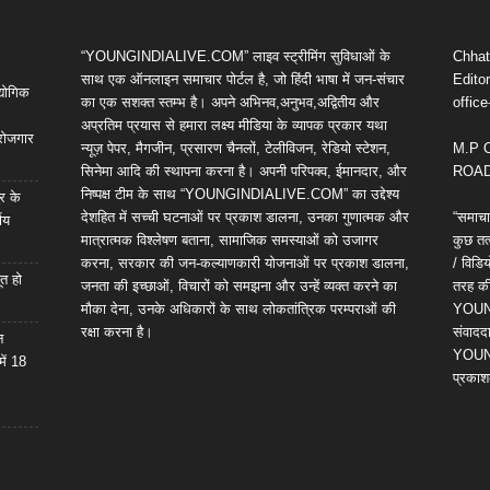
“YOUNGINDIALIVE.COM” लाइव स्ट्रीमिंग सुविधाओं के
Chhatt
साथ एक ऑनलाइन समाचार पोर्टल है, जो हिंदी भाषा में जन-संचार
Editor
द्योगिक
का एक सशक्त स्तम्भ है। अपने अभिनव,अनुभव,अद्वितीय और
offic
अप्रतिम प्रयास से हमारा लक्ष्य मीडिया के व्यापक प्रकार यथा
 रोजगार
न्यूज़ पेपर, मैगजीन, प्रसारण चैनलों, टेलीविजन, रेडियो स्टेशन,
M.P 
सिनेमा आदि की स्थापना करना है। अपनी परिपक्व, ईमानदार, और
ROAD,
निष्पक्ष टीम के साथ “YOUNGINDIALIVE.COM” का उद्देश्य
र के
देशहित में सच्ची घटनाओं पर प्रकाश डालना, उनका गुणात्मक और
“समाचा
णय
मात्रात्मक विश्लेषण बताना, सामाजिक समस्याओं को उजागर
कुछ तत्
करना, सरकार की जन-कल्याणकारी योजनाओं पर प्रकाश डालना,
/ विड
ूत हो
जनता की इच्छाओं, विचारों को समझना और उन्हें व्यक्त करने का
तरह की 
मौका देना, उनके अधिकारों के साथ लोकतांत्रिक परम्पराओं की
YOUNG
रक्षा करना है।
संवाददा
न
YOUNG
में 18
प्रकाश