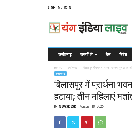
SIGN IN / JOIN
Y
O
U
N
G
I
N
छत्तीसगढ़
राज्यों से
देश
विदेश
D
I
Home
छत्तीसगढ़
बिलासपुर में प्रार्थना भवन पर चला बुलडोजर, अ
A
छत्तीसगढ़
L
बिलासपुर में प्रार्थना
I
V
हटाया; तीन महिलाएं मतां
E
By
NEWSDESK
-
August 19, 2025