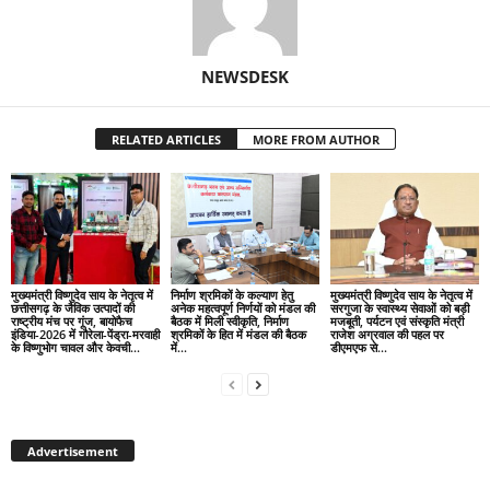
NEWSDESK
RELATED ARTICLES
MORE FROM AUTHOR
मुख्यमंत्री विष्णुदेव साय के नेतृत्व में
निर्माण श्रमिकों के कल्याण हेतु
मुख्यमंत्री विष्णुदेव साय के नेतृत्व में
छत्तीसगढ़ के जैविक उत्पादों की
अनेक महत्वपूर्ण निर्णयों को मंडल की
सरगुजा के स्वास्थ्य सेवाओं को बड़ी
राष्ट्रीय मंच पर गूंज, बायोफैच
बैठक में मिली स्वीकृति, निर्माण
मजबूती, पर्यटन एवं संस्कृति मंत्री
इंडिया-2026 में गौरेला-पेंड्रा-मरवाही
श्रमिकों के हित में मंडल की बैठक
राजेश अग्रवाल की पहल पर
के विष्णुभोग चावल और केवची...
में...
डीएमएफ से...
Advertisement